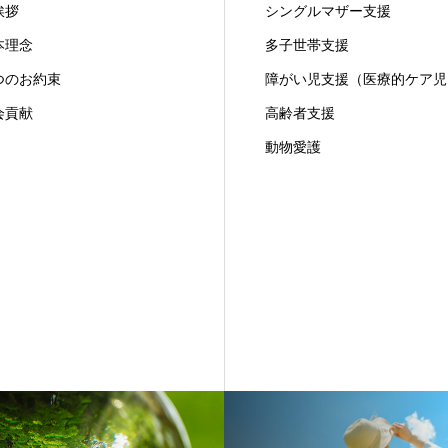
挨拶
シングルマザー支援
本理念
多子世帯支援
つのお約束
障がい児支援（医療的ケア児
会貢献
高齢者支援
動物愛護