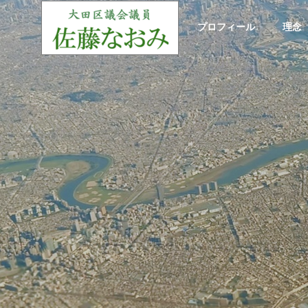
ホーム
プロフィール
理念
大田区議会質疑
大田区
GREETIN
ご挨拶
お役立ち情報
理念
政策
Useful information
Philosophy
Policy
Social Cont
み/令
大田区議会議員：寺下なおみ/令
大田区議
社会貢献
Single Mo
例会（1
和7年予算特別委員会（令和7年3
和7年予
月18日/審査第7日 款別質疑）
月17日
シングルマザ
支援