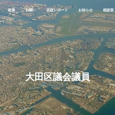
政策
お願い
区政レポート
お知らせ
相談室
議会質疑
大田区議会質疑
G
BASIC PRINCIPLE
基本理念
大田区議会議員
ributions
Disability Chi
会議員：寺下なおみ/令
大田区議会議員：寺下なおみ/令
ther
ldren Support
算特別委員会（令和7年3
和7年予算特別委員会（令和7年3
Large Family
/審査第6日 款別質疑）
月12日/審査第4日 款別質疑）
ー
障害のある子ど
多子世帯支援
も支援