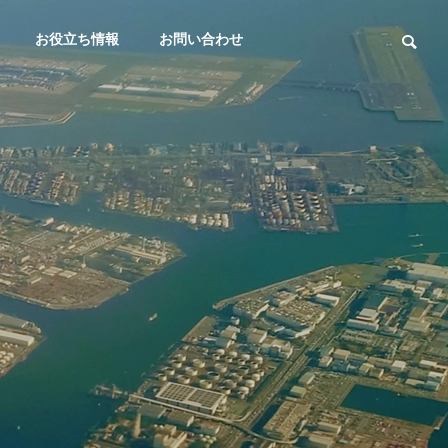
お役立ち情報
お問い合わせ
大田区議会質疑
大田区議会質疑
THREE PROMISES
３つのお約束
大田区議会議員：佐藤なおみ/令
大田区議会議員
Elderly Suppo
Animal Welfa
和7年第1回大田区議会定例会（3
和6年第4回大
rt
re
月5日（第4日）/討論）
1月29日/一般
高齢者支援
動物愛護