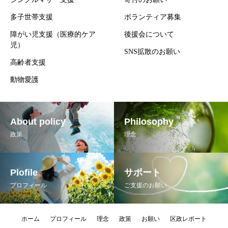
多子世帯支援
ボランティア募集
障がい児支援（医療的ケア
後援会について
児）
SNS拡散のお願い
高齢者支援
動物愛護
About policy
Philosophy
政策
理念
Plofile
サポート
プロフィール
ご支援のお願い
ホーム
プロフィール
理念
政策
お願い
区政レポート