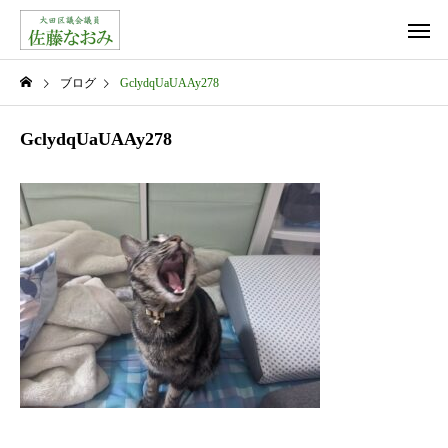
ブログ
GclydqUaUAAy278
GclydqUaUAAy278