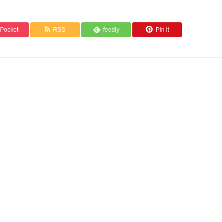
Pocket
RSS
feedly
Pin it