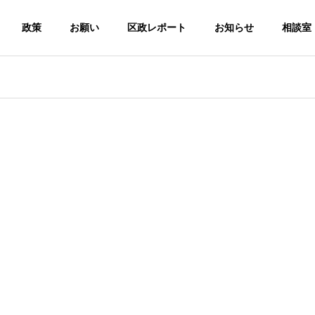
政策
お願い
区政レポート
お知らせ
相談室
議会質疑
大田区議会質疑
G
BASIC PRINCIPLE
基本理念
ributions
Disability Chi
会議員：寺下なおみ/令
大田区議会議員：寺下なおみ/令
ther
ldren Support
算特別委員会（令和7年3
和7年予算特別委員会（令和7年3
Large Family
/審査第6日 款別質疑）
月12日/審査第4日 款別質疑）
ー
障害のある子ど
多子世帯支援
も支援