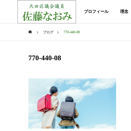
ホーム
プロフィール
理念
ブログ
770-440-08
大田区議会質疑
大田区
GREETIN
770-440-08
ご挨拶
お役立ち情報
理念
政策
Useful information
Philosophy
Policy
Social Cont
み/令
大田区議会議員：寺下なおみ/令
大田区議
社会貢献
Single Mo
例会（1
和7年予算特別委員会（令和7年3
和7年予
月18日/審査第7日 款別質疑）
月17日
シングルマザ
支援