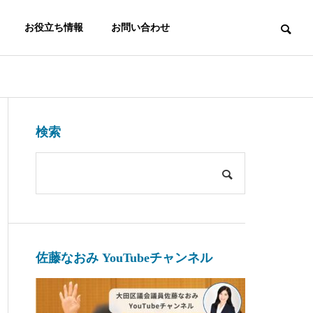
お役立ち情報
お問い合わせ
大田区議会質疑
大田区議会質疑
THREE PROMISES
検索
３つのお約束
大田区議会議員：佐藤なおみ/令
大田区議会議員
佐藤なおみ YouTubeチャンネル
Elderly Suppo
Animal Welfa
和7年第1回大田区議会定例会（3
和6年第4回大
rt
re
月5日（第4日）/討論）
1月29日/一般
高齢者支援
動物愛護