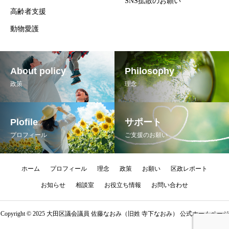
SNS拡散のお願い
高齢者支援
動物愛護
About policy
Philosophy
政策
理念
Plofile
サポート
プロフィール
ご支援のお願い
ホーム
プロフィール
理念
政策
お願い
区政レポート
お知らせ
相談室
お役立ち情報
お問い合わせ
Copyright © 2025 大田区議会議員 佐藤なおみ（旧姓 寺下なおみ） 公式ホームページ