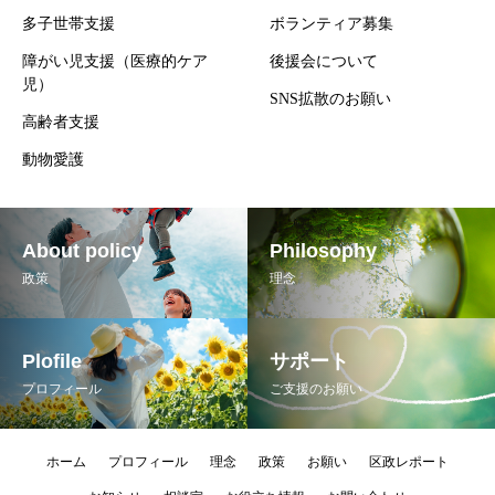
多子世帯支援
ボランティア募集
障がい児支援（医療的ケア
後援会について
児）
SNS拡散のお願い
高齢者支援
動物愛護
About policy
Philosophy
政策
理念
Plofile
サポート
プロフィール
ご支援のお願い
ホーム
プロフィール
理念
政策
お願い
区政レポート