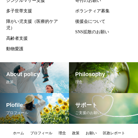
シングルマザー支援
寄付のお願い
多子世帯支援
ボランティア募集
障がい児支援（医療的ケア
後援会について
児）
SNS拡散のお願い
高齢者支援
動物愛護
About policy
Philosophy
政策
理念
Plofile
サポート
プロフィール
ご支援のお願い
ホーム
プロフィール
理念
政策
お願い
区政レポート