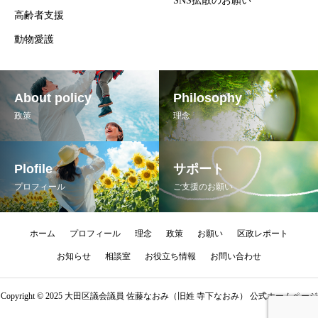
SNS拡散のお願い
高齢者支援
動物愛護
About policy
Philosophy
政策
理念
Plofile
サポート
プロフィール
ご支援のお願い
ホーム
プロフィール
理念
政策
お願い
区政レポート
お知らせ
相談室
お役立ち情報
お問い合わせ
Copyright © 2025 大田区議会議員 佐藤なおみ（旧姓 寺下なおみ） 公式ホームページ