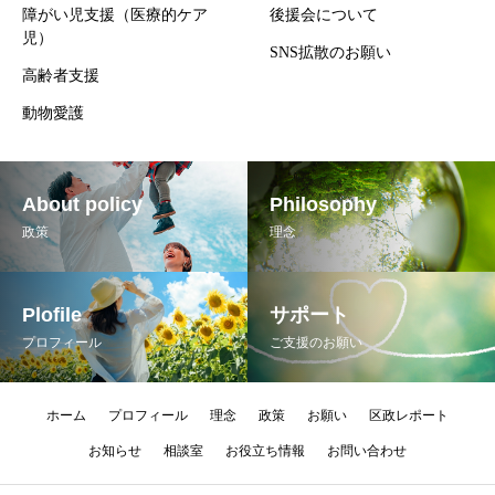
障がい児支援（医療的ケア
後援会について
児）
SNS拡散のお願い
高齢者支援
動物愛護
About policy
Philosophy
政策
理念
Plofile
サポート
プロフィール
ご支援のお願い
ホーム
プロフィール
理念
政策
お願い
区政レポート
お知らせ
相談室
お役立ち情報
お問い合わせ