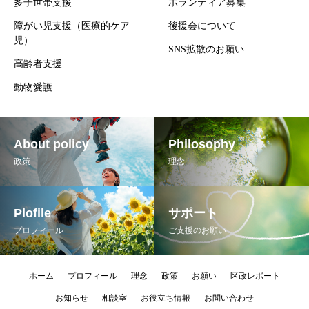
多子世帯支援
ボランティア募集
障がい児支援（医療的ケア
後援会について
児）
SNS拡散のお願い
高齢者支援
動物愛護
About policy
Philosophy
政策
理念
Plofile
サポート
プロフィール
ご支援のお願い
ホーム
プロフィール
理念
政策
お願い
区政レポート
お知らせ
相談室
お役立ち情報
お問い合わせ