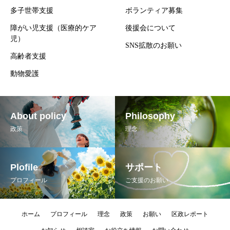
多子世帯支援
ボランティア募集
障がい児支援（医療的ケア
後援会について
児）
SNS拡散のお願い
高齢者支援
動物愛護
About policy
Philosophy
政策
理念
Plofile
サポート
プロフィール
ご支援のお願い
ホーム
プロフィール
理念
政策
お願い
区政レポート