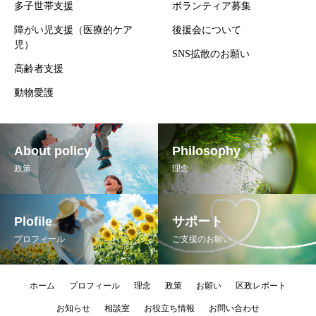
多子世帯支援
ボランティア募集
障がい児支援（医療的ケア
後援会について
児）
SNS拡散のお願い
高齢者支援
動物愛護
About policy
Philosophy
政策
理念
Plofile
サポート
プロフィール
ご支援のお願い
ホーム
プロフィール
理念
政策
お願い
区政レポート
お知らせ
相談室
お役立ち情報
お問い合わせ