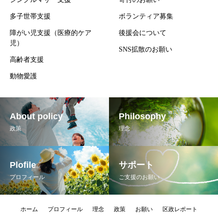
多子世帯支援
ボランティア募集
障がい児支援（医療的ケア
後援会について
児）
SNS拡散のお願い
高齢者支援
動物愛護
About policy
Philosophy
政策
理念
Plofile
サポート
プロフィール
ご支援のお願い
ホーム
プロフィール
理念
政策
お願い
区政レポート