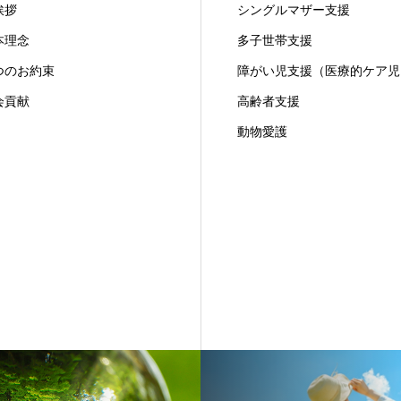
挨拶
シングルマザー支援
本理念
多子世帯支援
つのお約束
障がい児支援（医療的ケア児
会貢献
高齢者支援
動物愛護