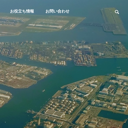
お役立ち情報
お問い合わせ
大田区議会質疑
大田区議会質疑
THREE PROMISES
３つのお約束
大田区議会議員：佐藤なおみ/令
大田区議会議員
Elderly Suppo
Animal Welfa
和7年第1回大田区議会定例会（3
和6年第4回大
rt
re
月5日（第4日）/討論）
1月29日/一般
高齢者支援
動物愛護