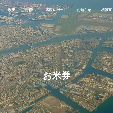
政策
お願い
区政レポート
お知らせ
相談室
議会質疑
大田区議会質疑
G
BASIC PRINCIPLE
基本理念
お米券
ributions
Disability Chi
会議員：寺下なおみ/令
大田区議会議員：寺下なおみ/令
ther
ldren Support
算特別委員会（令和7年3
和7年予算特別委員会（令和7年3
Large Family
/審査第6日 款別質疑）
月12日/審査第4日 款別質疑）
ー
障害のある子ど
多子世帯支援
も支援