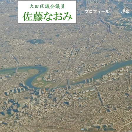
ホーム
プロフィール
理念
大田区議会質疑
大田区
GREETIN
ご挨拶
お役立ち情報
理念
政策
Useful information
Philosophy
Policy
Social Cont
み/令
大田区議会議員：寺下なおみ/令
大田区議
社会貢献
Single Mo
例会（1
和7年予算特別委員会（令和7年3
和7年予
月18日/審査第7日 款別質疑）
月17日
シングルマザ
支援