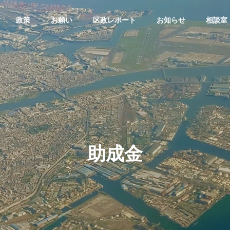
政策
お願い
区政レポート
お知らせ
相談室
議会質疑
大田区議会質疑
G
BASIC PRINCIPLE
基本理念
助成金
ributions
Disability Chi
会議員：寺下なおみ/令
大田区議会議員：寺下なおみ/令
ther
ldren Support
算特別委員会（令和7年3
和7年予算特別委員会（令和7年3
Large Family
/審査第6日 款別質疑）
月12日/審査第4日 款別質疑）
ー
障害のある子ど
多子世帯支援
も支援