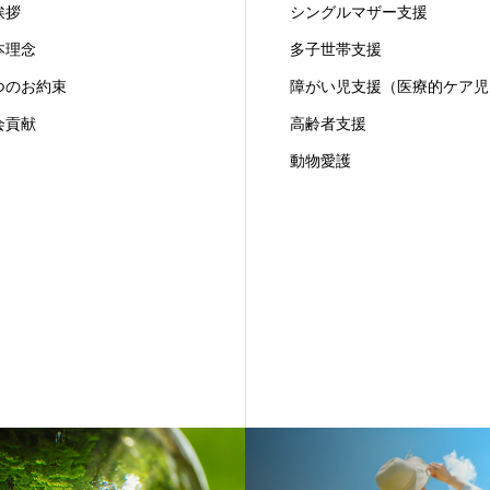
挨拶
シングルマザー支援
本理念
多子世帯支援
つのお約束
障がい児支援（医療的ケア児
会貢献
高齢者支援
動物愛護