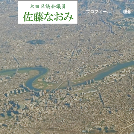
ホーム
プロフィール
理念
大田区議会質疑
大田区
GREETIN
ご挨拶
お役立ち情報
理念
政策
Useful information
Philosophy
Policy
Social Cont
み/令
大田区議会議員：寺下なおみ/令
大田区議
社会貢献
Single Mo
例会（1
和7年予算特別委員会（令和7年3
和7年予
月18日/審査第7日 款別質疑）
月17日
シングルマザ
支援