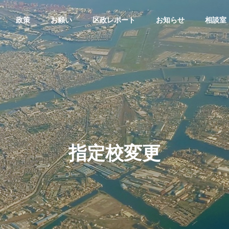
政策
お願い
区政レポート
お知らせ
相談室
議会質疑
大田区議会質疑
G
BASIC PRINCIPLE
基本理念
指定校変更
ributions
Disability Chi
会議員：寺下なおみ/令
大田区議会議員：寺下なおみ/令
ther
ldren Support
算特別委員会（令和7年3
和7年予算特別委員会（令和7年3
Large Family
/審査第6日 款別質疑）
月12日/審査第4日 款別質疑）
ー
障害のある子ど
多子世帯支援
も支援