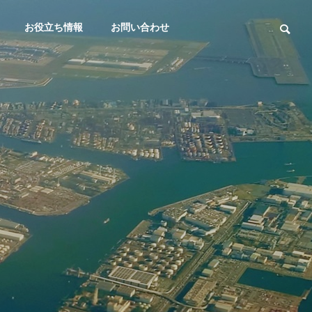
お役立ち情報
お問い合わせ
大田区議会質疑
大田区議会質疑
THREE PROMISES
３つのお約束
大田区議会議員：佐藤なおみ/令
大田区議会議員
Elderly Suppo
Animal Welfa
和7年第1回大田区議会定例会（3
和6年第4回大
rt
re
月5日（第4日）/討論）
1月29日/一般
高齢者支援
動物愛護