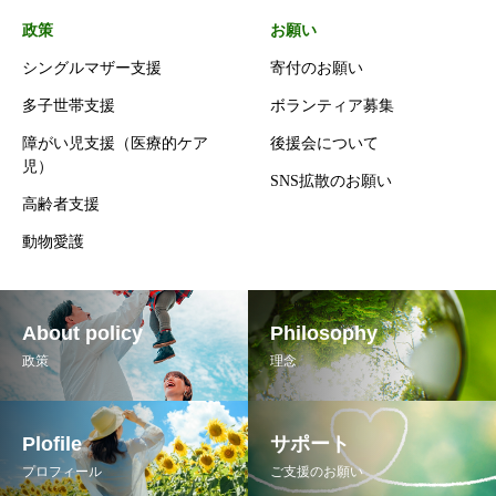
政策
お願い
シングルマザー支援
寄付のお願い
多子世帯支援
ボランティア募集
障がい児支援（医療的ケア
後援会について
児）
SNS拡散のお願い
高齢者支援
動物愛護
About policy
Philosophy
政策
理念
Plofile
サポート
プロフィール
ご支援のお願い